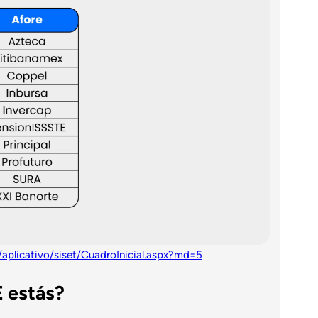
plicativo/siset/CuadroInicial.aspx?md=5
 estás?