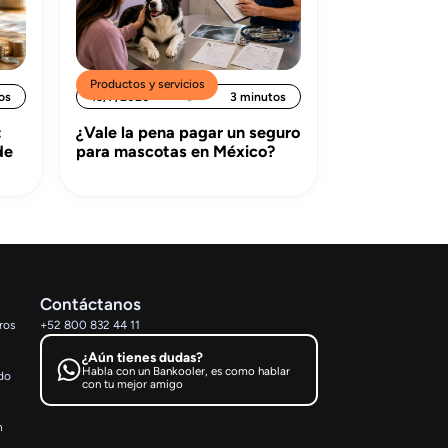
Productos y servicios
os
15/7/2026
3 minutos
:
¿Vale la pena pagar un seguro
de
para mascotas en México?
Contáctanos
ros
+52 800 832 44 11
¿Aún tienes dudas?
Habla con un Bankooler, es como hablar
ado
con tu mejor amigo
n