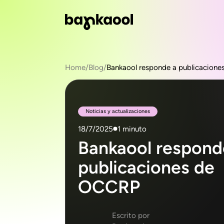
Home
/
Blog
/
Bankaool responde a publicacion
Noticias y actualizaciones
18/7/2025
1 minuto
Bankaool respond
publicaciones de
OCCRP
Escrito por