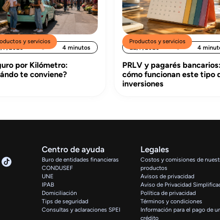
oductos y servicios
Productos y servicios
1/7/2026
4 minutos
22/7/2026
4 minut
uro por Kilómetro:
PRLV y pagarés bancarios
ándo te conviene?
cómo funcionan este tipo 
inversiones
Centro de ayuda
Legales
Buro de entidades financieras
Costos y comisiones de nuest
CONDUSEF
productos
UNE
Avisos de privacidad
IPAB
Aviso de Privacidad Simplific
Domiciliación
Política de privacidad
Tips de seguridad
Términos y condiciones
Consultas y aclaraciones SPEI
Información para el pago de u
crédito