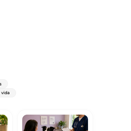
s
e vida