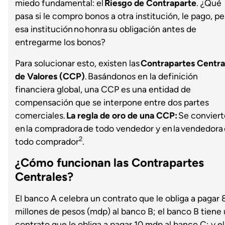
miedo fundamental: el
Riesgo de Contraparte
. ¿Qué
pasa si le compro bonos a otra institución, le pago, pe
esa institución no honra su obligación antes de
entregarme los bonos?
Para solucionar esto, existen las
Contrapartes Centra
de Valores (CCP)
. Basándonos en la definición
financiera global, una CCP es una entidad de
compensación que se interpone entre dos partes
comerciales.
La regla de oro de una CCP:
Se conviert
en la compradora de todo vendedor y en la vendedora
2
todo comprador
.
¿Cómo funcionan las Contrapartes
Centrales?
El banco A celebra un contrato que le obliga a pagar 
millones de pesos (mdp) al banco B; el banco B tiene
contrato que le obliga a pagar 10 mdp al banco C; y el