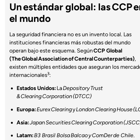
Un estándar global: las CCP e
el mundo
La seguridad financiera no es un invento local. Las
instituciones financieras más robustas del mundo
operan bajo este esquema. Según
CCP Global
(The Global Association of Central Counterparties)
,
existen múltiples entidades que aseguran los mercad
3
internacionales
:
Estados Unidos:
La
Depository Trust
& Clearing Corporation (DTCC)
Europa:
Eurex Clearing
y
London Clearing House
(L
Asia:
Japan Securities Clearing Corporation (JSCC
Latam:
B3 Brasil Bolsa Balcao y
ComDer de Chile
.