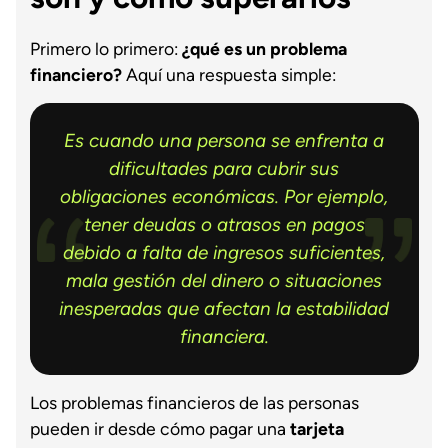
Primero lo primero:
¿qué es un problema
financiero?
Aquí una respuesta simple:
Es cuando una persona se enfrenta a
dificultades para cubrir sus
obligaciones económicas. Por ejemplo,
tener deudas o atrasos en pagos
debido a falta de ingresos suficientes,
mala gestión del dinero o situaciones
inesperadas que afectan la estabilidad
financiera.
Los problemas financieros de las personas
pueden ir desde cómo pagar una
tarjeta