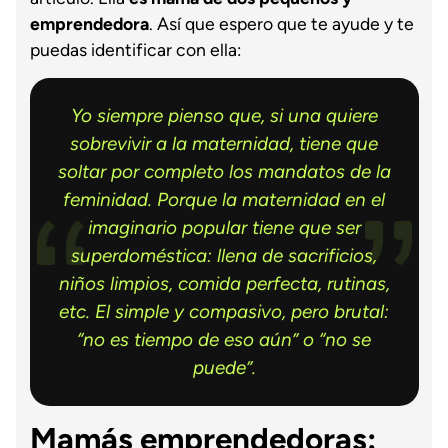
emprendedora
. Así que espero que te ayude y te
puedas identificar con ella:
Yo siempre pienso que, si una quiere
sobrevivir a la maternidad, tiene que
soltar por completo los mandatos de la
feminidad. Porque la maternidad en el
imaginario popular tiene que ser
superdoméstica: llena de sacrificios,
niños limpios, comida perfecta, rutinas,
etc. El simple y compasivo, pero brutal:
“no es tiempo de eso aún” o “no se
puede”.
Mamás emprendedoras: