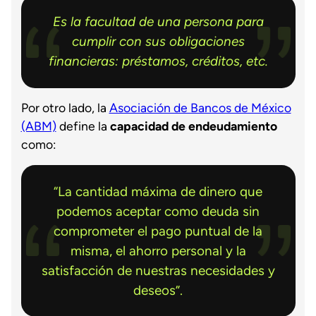
Es la facultad de una persona para
cumplir con sus obligaciones
financieras: préstamos, créditos, etc.
Por otro lado, la
Asociación de Bancos de México
(ABM)
define la
capacidad de endeudamiento
como:
“La cantidad máxima de dinero que
podemos aceptar como deuda sin
comprometer el pago puntual de la
misma, el ahorro personal y la
satisfacción de nuestras necesidades y
deseos”.